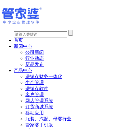
首页
新闻中心
公司新闻
行业动态
新品发布
产品中心
进销存财务一体化
生产管理
进销存软件
客户管理
网店管理系统
订货商城系统
移动应用
服装、汽配、母婴行业
管家婆手机版